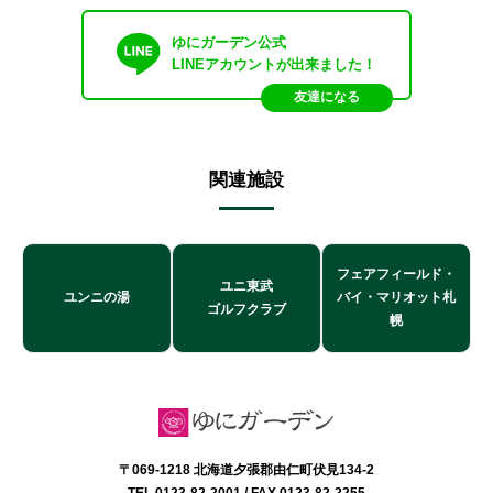
ゆにガーデン公式
LINEアカウントが出来ました！
友達になる
関連施設
フェアフィールド・
ユニ東武
ユンニの湯
バイ・マリオット札
ゴルフクラブ
幌
〒069-1218 北海道夕張郡由仁町伏見134-2
TEL.0123-82-2001
/ FAX.0123-82-2255