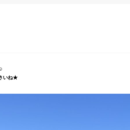
☺
さいね★